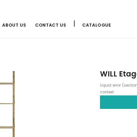
ABOUT US
CONTACT US
CATALOGUE
WILL Etag
Liquid error (secti
context
Adding
product
to
your