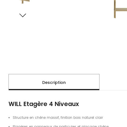
Description
WILL Etagère 4 Niveaux
Structure en chêne massif, finition bois naturel clair
Etagères en panneaux de particules et placage chêne