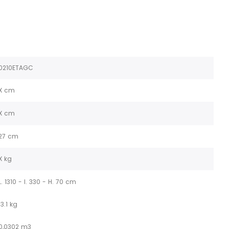
0210ETAGC
X cm
X cm
27 cm
X kg
L. 1310 - l. 330 - H. 70 cm
13.1 kg
0,0302 m3